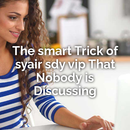
The smart Trick of
syair sdy vip That
Nobody is
Discussing